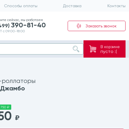
Способы оплаты
Доставка
Контакты
ните сейчас, мы работаем
390-81-40
(499)
Заказать звонок
Т с 09:00-18:00
В корзине
пусто :(
-роллаторы
 Джамбо
 750 ₽
550
₽