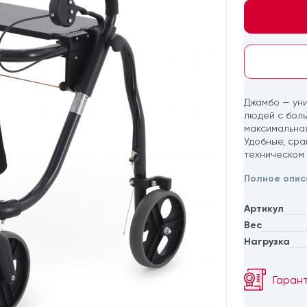
Джамбо — ун
людей с бол
максимальная
Удобные, сра
техническом 
Полное опис
Артикул
Вес
Нагрузка
Гаран