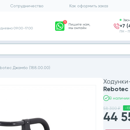
Сотрудничество
Как оформить заказ
Зво
1
Пишите нам,
+7 
мы онлайн
дневно 09:00-17:00
ПН - П
botec Джамбо (188.00.00)
Ходунки
Rebotec
В наличии
58 300 ₽
-13
44 