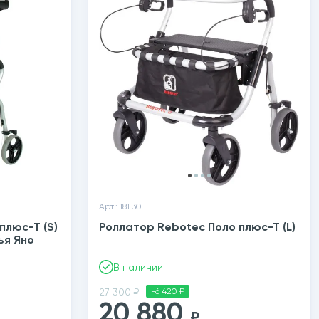
Арт.: 181.30
плюс-Т (S)
Роллатор Rebotec Поло плюс-Т (L)
ья Яно
В наличии
27 300 ₽
-6 420 ₽
20 880
₽