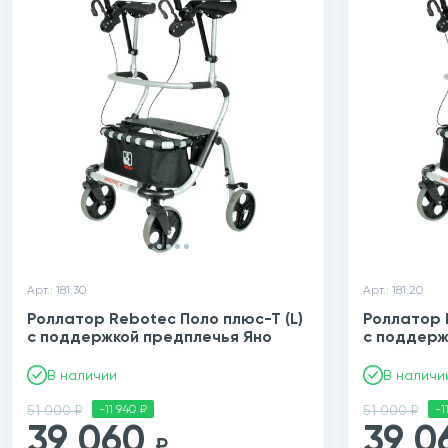
Арт.: 181.30
Арт.: 181.20
Роллатор Rebotec Поло плюс-Т (L)
Роллатор 
с поддержкой предплечья Яно
с поддерж
В наличии
В наличи
51 000 ₽
-11 940 ₽
51 000 ₽
-1
39 060
39 
₽