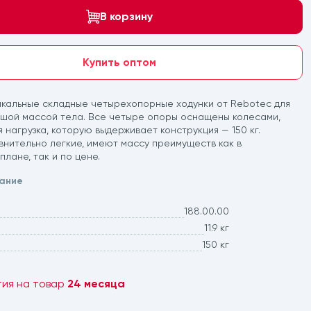
В корзину
Купить оптом
икальные складные четырехопорные ходунки от Rebotec для
ьшой массой тела. Все четыре опоры оснащены колесами,
 нагрузка, которую выдерживает конструкция — 150 кг.
внительно легкие, имеют массу преимуществ как в
плане, так и по цене.
ание
188.00.00
11.9 кг
150 кг
тия на товар
24 месяца