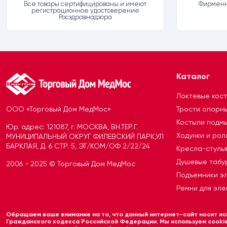
Все товары сертифицированы и имеют
Фирменна
регистрационное удостоверение
Росздравнадзора
Каталог
Локтевые кос
ООО «Торговый Дом МедМос»
Трости опорн
Костыли подм
Юр. адрес: 121087, г. МОСКВА, ВН.ТЕР.Г.
Ходунки и ро
МУНИЦИПАЛЬНЫЙ ОКРУГ ФИЛЕВСКИЙ ПАРК,УЛ
БАРКЛАЯ, Д. 6 СТР. 5, ЭТ/КОМ/ОФ 2/22/24
Кресла-стуль
Душевые табу
2006 - 2025 © Торговый Дом МедМос
Подъемники э
Ремни для эле
Обращаем ваше внимание на то, что данный интернет-сайт носит иск
Гражданского кодекса Российской Федерации. Мы используем cookie 