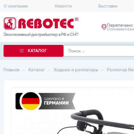
О компании
Новости
Выставки
Перепечино
Самовывоз еже
Эксклюзивный дистрибьютер в РФ и СНГ!
КАТАЛОГ
Главная
Каталог
Ходунки и роллаторы
Роллатор Re
—
—
—