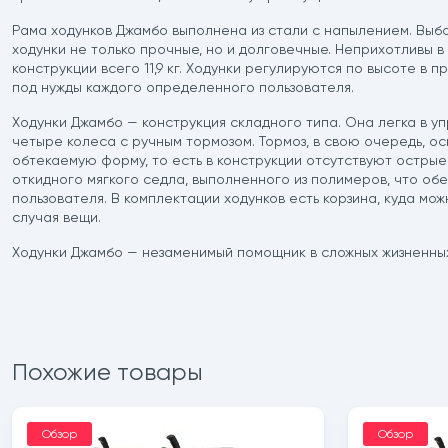
Рама ходунков Джамбо выполнена из стали с напылением. Выб
ходунки не только прочные, но и долговечные. Неприхотливы в 
конструкции всего 11,9 кг. Ходунки регулируются по высоте в п
под нужды каждого определенного пользователя.
Ходунки Джамбо — конструкция складного типа. Она легка в у
четыре колеса с ручным тормозом. Тормоз, в свою очередь, о
обтекаемую форму, то есть в конструкции отсутствуют остры
откидного мягкого седла, выполненного из полимеров, что о
пользователя. В комплектации ходунков есть корзина, куда мо
случая вещи.
Ходунки Джамбо — незаменимый помощник в сложных жизненных
Похожие товары
Обзор
Обзор