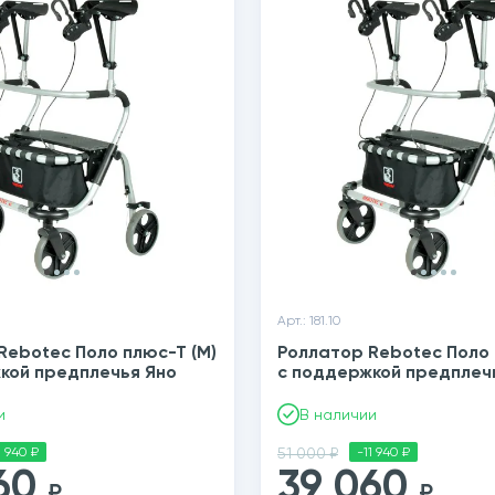
Арт.: 181.10
Rebotec Поло плюс-Т (M)
Роллатор Rebotec Поло 
кой предплечья Яно
с поддержкой предплеч
и
В наличии
1 940 ₽
51 000 ₽
-11 940 ₽
060
39 060
₽
₽