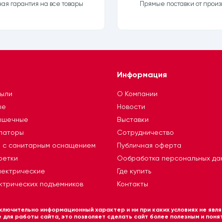
я гарантия на все товары
Прямые поставки от произ
Информация
тыли
О Компании
ые
Новости
ышечные
Выставки
ллаторы
Сотрудничество
я с санитарным оснащением
Публичная оферта
ретки
Ообработка персональных да
лектрические
Где купить
ктрических подъемников
Контакты
лючительно информационный характер и ни при каких условиях не явля
для работы сайта, это позволяет сделать сайт более полезным и понят