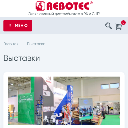
Эксклюзивный дистрибьютер в РФ и СНГ!
0
МЕНЮ
аказ
ы
Главная
Выставки
—
ыли
Выставки
е
о
рта
шечные
 обработку
латоры
данных
с санитарным