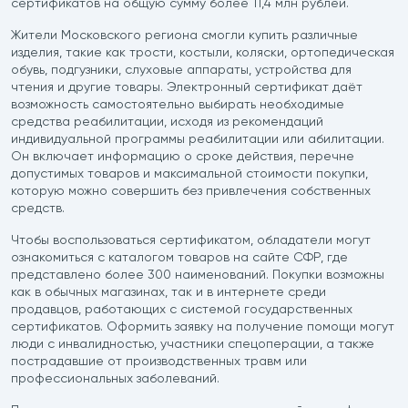
сертификатов на общую сумму более 11,4 млн рублей.
етки
Жители Московского региона смогли купить различные
изделия, такие как трости, костыли, коляски, ортопедическая
обувь, подгузники, слуховые аппараты, устройства для
ектрические
чтения и другие товары. Электронный сертификат даёт
возможность самостоятельно выбирать необходимые
средства реабилитации, исходя из рекомендаций
трических подъемников
индивидуальной программы реабилитации или абилитации.
Он включает информацию о сроке действия, перечне
допустимых товаров и максимальной стоимости покупки,
которую можно совершить без привлечения собственных
средств.
Чтобы воспользоваться сертификатом, обладатели могут
ознакомиться с каталогом товаров на сайте СФР, где
представлено более 300 наименований. Покупки возможны
как в обычных магазинах, так и в интернете среди
продавцов, работающих с системой государственных
сертификатов. Оформить заявку на получение помощи могут
люди с инвалидностью, участники спецоперации, а также
пострадавшие от производственных травм или
профессиональных заболеваний.