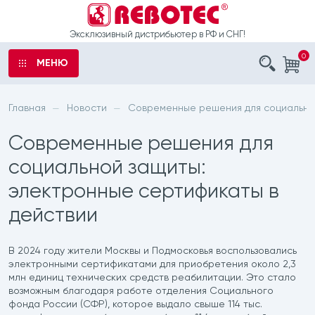
Эксклюзивный дистрибьютер в РФ и СНГ!
0
МЕНЮ
аказ
ы
Главная
Новости
Современные решения для социальной
—
—
ыли
Современные решения для
е
о
социальной защиты:
электронные сертификаты в
рта
шечные
действии
 обработку
латоры
данных
В 2024 году жители Москвы и Подмосковья воспользовались
электронными сертификатами для приобретения около 2,3
с санитарным
млн единиц технических средств реабилитации. Это стало
возможным благодаря работе отделения Социального
фонда России (СФР), которое выдало свыше 114 тыс.