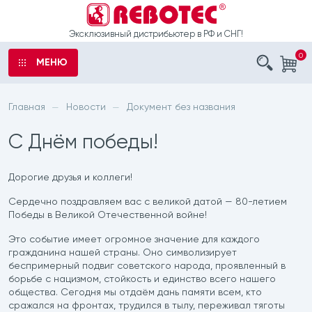
Эксклюзивный дистрибьютер в РФ и СНГ!
0
МЕНЮ
аказ
ы
Главная
Новости
Документ без названия
—
—
ыли
С Днём победы!
е
о
Дорогие друзья и коллеги!
рта
шечные
Сердечно поздравляем вас с великой датой — 80-летием
Победы в Великой Отечественной войне!
 обработку
латоры
Это событие имеет огромное значение для каждого
данных
гражданина нашей страны. Оно символизирует
беспримерный подвиг советского народа, проявленный в
с санитарным
борьбе с нацизмом, стойкость и единство всего нашего
общества. Сегодня мы отдаём дань памяти всем, кто
сражался на фронтах, трудился в тылу, переживал тяготы