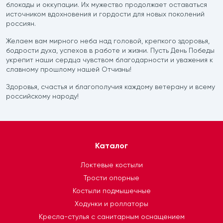
блокады и оккупации. Их мужество продолжает оставаться
етки
источником вдохновения и гордости для новых поколений
россиян.
ектрические
Желаем вам мирного неба над головой, крепкого здоровья,
бодрости духа, успехов в работе и жизни. Пусть День Победы
укрепит наши сердца чувством благодарности и уважения к
славному прошлому нашей Отчизны!
трических подъемников
Здоровья, счастья и благополучия каждому ветерану и всему
российскому народу!
Каталог
Локтевые костыли
Трости опорные
Костыли подмышечные
Ходунки и роллаторы
Кресла-стулья с санитарным оснащением